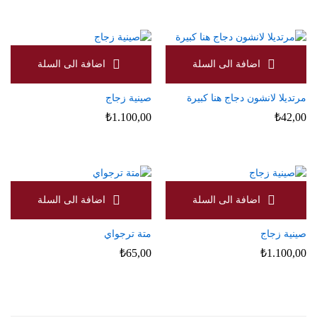
مرتديلا لانشون دجاج هنا كبيرة
صينية زجاج
₺
1.100,00
₺
42,00
صينية زجاج
متة ترجواي
₺
65,00
₺
1.100,00