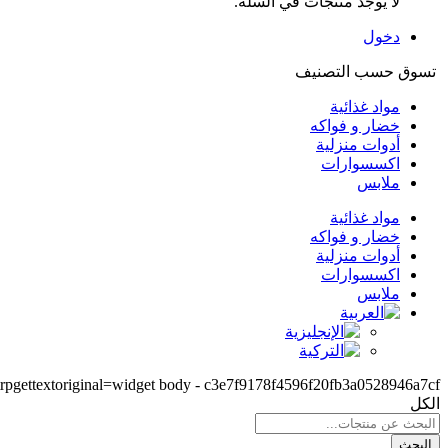
لا يوجد منتجات في السلة.
دخول
تسوق حسب التصنيف
مواد غذائية
خضار و فواكه
أدوات منزلية
اكسسوارات
ملابس
مواد غذائية
خضار و فواكه
أدوات منزلية
اكسسوارات
ملابس
trpgettextoriginal=widget body - c3e7f9178f4596f20fb3a0528946a7cf
الكل
البحث