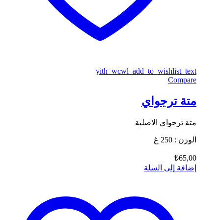
yith_wcwl_add_to_wishlist_text
Compare
متة ترجواي
متة ترجواي الاصلية
الوزن : 250 غ
₺
65,00
إضافة إلى السلة