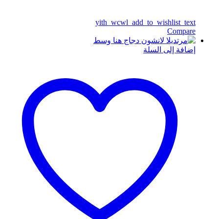
yith_wcwl_add_to_wishlist_text
Compare
إضافة إلى السلة