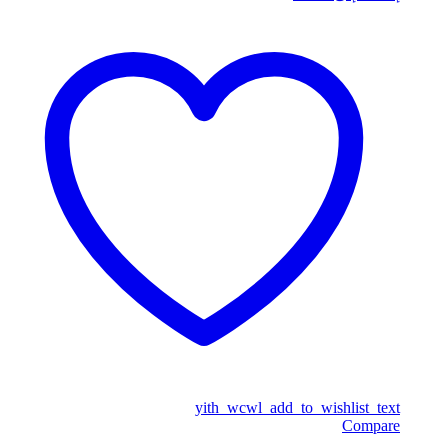
yith_wcwl_add_to_wishlist_text
Compare