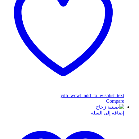
yith_wcwl_add_to_wishlist_text
Compare
إضافة إلى السلة