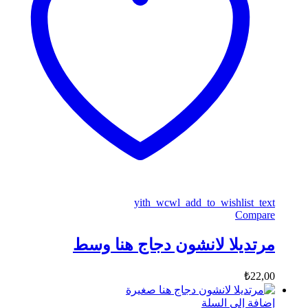
yith_wcwl_add_to_wishlist_text
Compare
مرتديلا لانشون دجاج هنا وسط
₺
22,00
إضافة إلى السلة