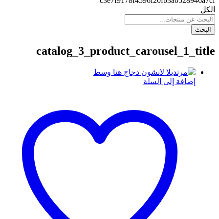
c3e7f9178f4596f20fb3a0528946a7cf
الكل
البحث
catalog_3_product_carousel_1_title
إضافة إلى السلة