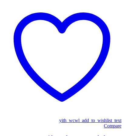
yith_wcwl_add_to_wishlist_text
Compare