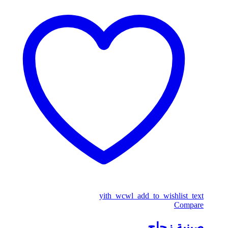
yith_wcwl_add_to_wishlist_text
Compare
صينية زجاج