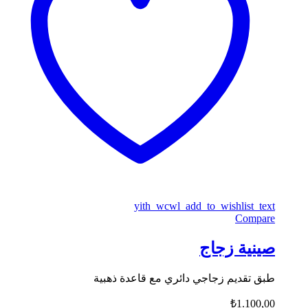
yith_wcwl_add_to_wishlist_text
Compare
صينية زجاج
طبق تقديم زجاجي دائري مع قاعدة ذهبية
₺
1.100,00