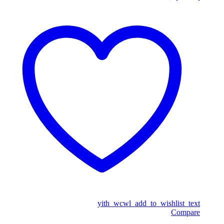
yith_wcwl_add_to_wishlist_text
Compare