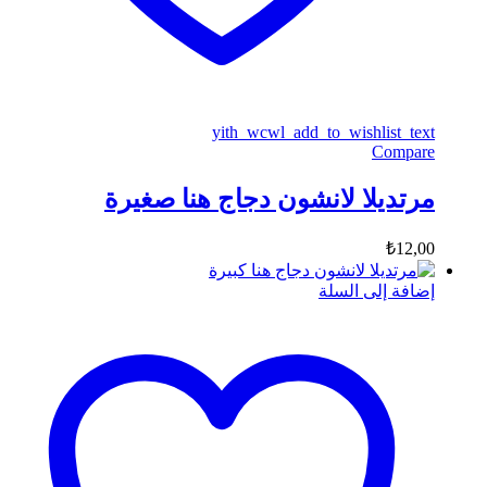
yith_wcwl_add_to_wishlist_text
Compare
مرتديلا لانشون دجاج هنا صغيرة
₺
12,00
إضافة إلى السلة