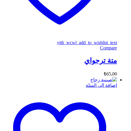
yith_wcwl_add_to_wishlist_text
Compare
متة ترجواي
₺
65,00
إضافة إلى السلة