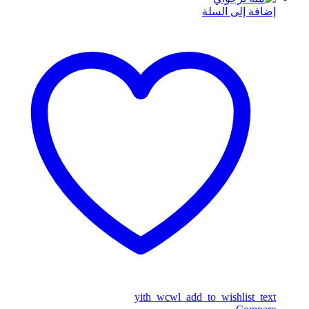
إضافة إلى السلة
yith_wcwl_add_to_wishlist_text