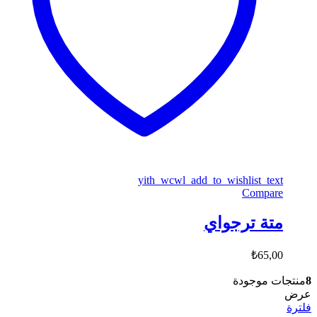
yith_wcwl_add_to_wishlist_text
Compare
متة ترجواي
₺
65,00
8
منتجات موجودة
عرض
فلترة