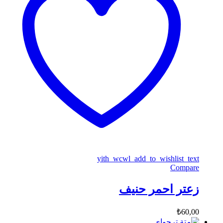
yith_wcwl_add_to_wishlist_text
Compare
زعتر احمر حنيف
₺
60,00