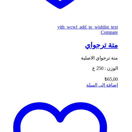
yith_wcwl_add_to_wishlist_text
Compare
متة ترجواي
متة ترجواي الاصلية
الوزن : 250 غ
₺
65,00
إضافة إلى السلة