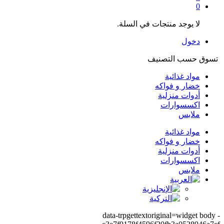
0
لا يوجد منتجات في السلة.
دخول
تسوق حسب التصنيف
مواد غذائية
خضار و فواكه
أدوات منزلية
اكسسوارات
ملابس
مواد غذائية
خضار و فواكه
أدوات منزلية
اكسسوارات
ملابس
data-trpgettextoriginal=widget body -