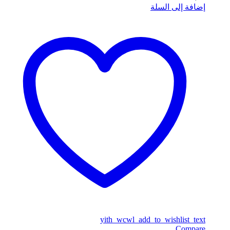
إضافة إلى السلة
yith_wcwl_add_to_wishlist_text
Compare