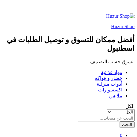
Huzur Shop
أفضل ممكان للتسوق و توصيل الطلبات في
اسطنبول
تسوق حسب التصنيف
مواد غذائية
خضار و فواكه
أدوات منزلية
اكسسوارات
ملابس
الكل
البحث
0