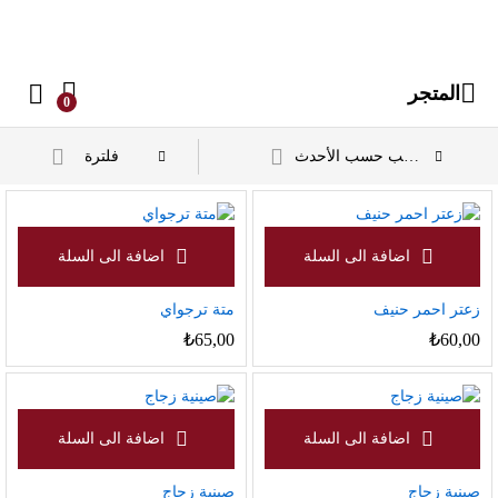
المتجر
0
فلترة
ترتيب حسب الأحدث
زعتر احمر حنيف
متة ترجواي
₺
65,00
₺
60,00
صينية زجاج
صينية زجاج