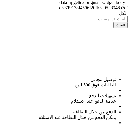
data-trpgettextoriginal=widget body -
c3e7f9178f4596f20fb3a0528946a7cf
الكل
البحث
توصيل مجاني
للطلبات فوق 500 ليرة
تسهيلات الدفع
خدمة الدفع عند الاستلام
الدفع من خلال البطاقة
يمكن الدفع من خلال البطاقة عند الاستلام