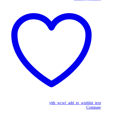
yith_wcwl_add_to_wishlist_text
Compare