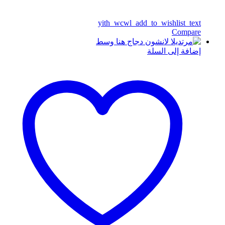
yith_wcwl_add_to_wishlist_text
Compare
إضافة إلى السلة