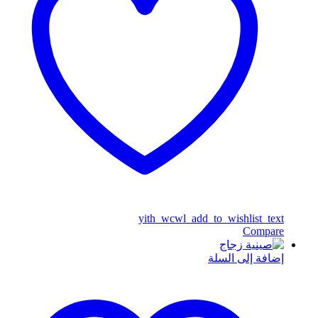
yith_wcwl_add_to_wishlist_text
Compare
إضافة إلى السلة