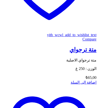
yith_wcwl_add_to_wishlist_text
Compare
متة ترجواي
متة ترجواي الاصلية
الوزن : 250 غ
₺
65,00
إضافة إلى السلة