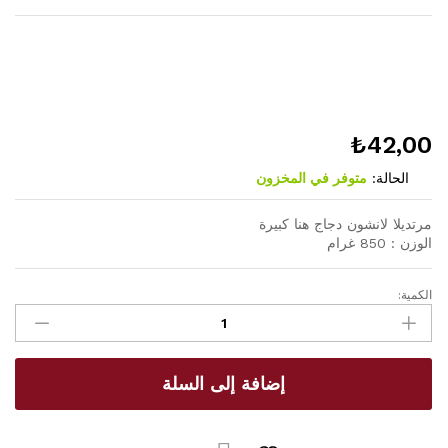
₺
42,00
الحالة:
متوفر في المخزون
مرتديلا لانشون دجاج هنا كبيرة
الوزن : 850 غرام
الكمية:
مرتديلا
لانشون
دجاج
هنا
إضافة إلى السلة
كبيرة
quantity